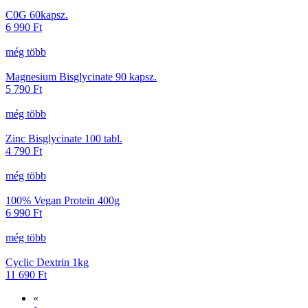
C0G 60kapsz.
6 990
Ft
még több
Magnesium Bisglycinate 90 kapsz.
5 790
Ft
még több
Zinc Bisglycinate 100 tabl.
4 790
Ft
még több
100% Vegan Protein 400g
6 990
Ft
még több
Cyclic Dextrin 1kg
11 690
Ft
«