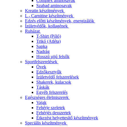
Complex aminosavak
Szabad aminosavak
Kreatin készítmények
L - Carnitine készítmények
Edzés előtti készítmények, energizálók
Ízületvédők, kollagének
Ruházat
T-Shirt (Póló)
Trikó (Atléta)
Sapka
Nadrág
Hosszú ujjú felsők
Sportfelszerelések
Övek
Edzőkesztyűk
Ízületvédő felszerelések
Shakerek, kulacsok
Táskák
Egyéb felszerelés
Egészséges élelmiszerek
Vajak
Fehérje szeletek
Fehérjés desszertek
Étkezést helyettesítő készítmények
Speciális készítmények