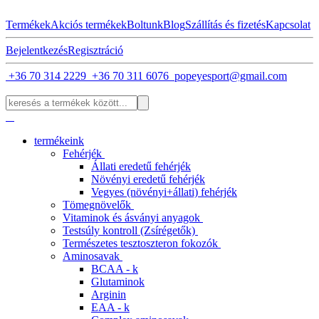
Termékek
Akciós termékek
Boltunk
Blog
Szállítás és fizetés
Kapcsolat
Bejelentkezés
Regisztráció
+36 70 314 2229
+36 70 311 6076
popeyesport@gmail.com
termékeink
Fehérjék
Állati eredetű fehérjék
Növényi eredetű fehérjék
Vegyes (növényi+állati) fehérjék
Tömegnövelők
Vitaminok és ásványi anyagok
Testsúly kontroll (Zsírégetők)
Természetes tesztoszteron fokozók
Aminosavak
BCAA - k
Glutaminok
Arginin
EAA - k