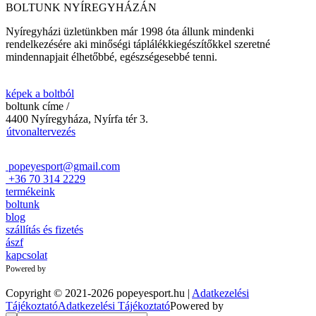
BOLTUNK NYÍREGYHÁZÁN
Nyíregyházi üzletünkben már 1998 óta állunk mindenki
rendelkezésére aki minőségi táplálékkiegészítőkkel szeretné
mindennapjait élhetőbbé, egészségesebbé tenni.
képek a boltból
boltunk címe
/
4400 Nyíregyháza, Nyírfa tér 3.
útvonaltervezés
popeyesport@gmail.com
+36 70 314 2229
termékeink
boltunk
blog
szállítás és fizetés
ászf
kapcsolat
Powered by
Copyright © 2021-2026 popeyesport.hu
|
Adatkezelési
Tájékoztató
Adatkezelési Tájékoztató
Powered by