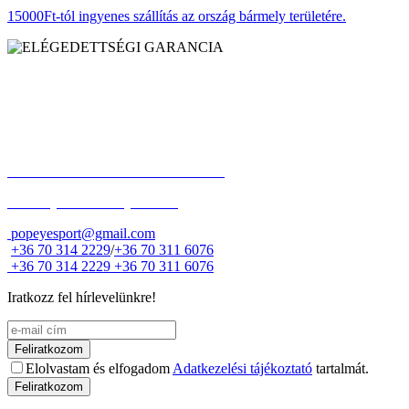
15000Ft-tól ingyenes szállítás az ország bármely területére.
ELÉGEDETTSÉGI GARANCIA
Vásárlóink 99%-ban elégedettek szolgáltatásunkkal!
FOLYAMATOS ONLINE AKCIÓK
Vásárolj kedvezményes áron!
popeyesport@gmail.com
+36 70 314 2229
/
+36 70 311 6076
+36 70 314 2229
+36 70 311 6076
Iratkozz fel hírlevelünkre!
Feliratkozom
Elolvastam és elfogadom
Adatkezelési tájékoztató
tartalmát.
Feliratkozom