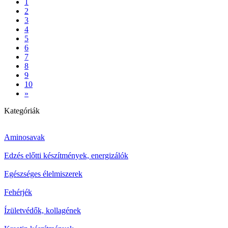
1
2
3
4
5
6
7
8
9
10
»
Kategóriák
Aminosavak
Edzés előtti készítmények, energizálók
Egészséges élelmiszerek
Fehérjék
Ízületvédők, kollagének