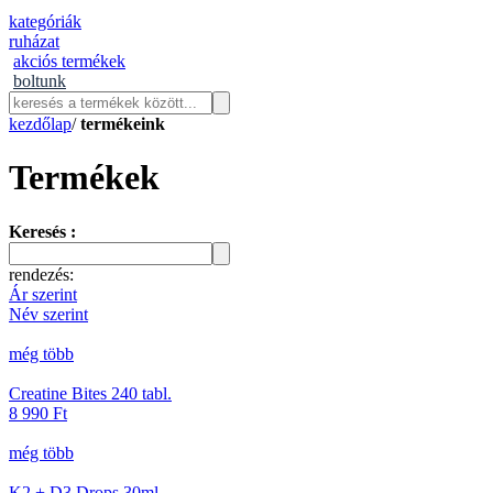
kategóriák
ruházat
akciós termékek
boltunk
kezdőlap
/
termékeink
Termékek
Keresés :
rendezés:
Ár szerint
Név szerint
még több
Creatine Bites 240 tabl.
8 990
Ft
még több
K2 + D3 Drops 30ml